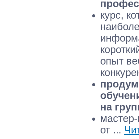
профес
курс, к
наиболе
информа
коротки
опыт ве
конкуре
продум
обучен
на груп
мастер-
от
...
Чи