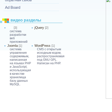
Ad Board
видео разделы
jQuery
[3]
[2]
PHP
система
разработки
веб
приложений
Joomla
WordPress
[1]
[1]
система
CMS с открытым
управления
исходным кодом,
содержимым,
распространяемая
написанная
под GNU GPL.
на языках PHP
Написан на PHP.
и JavaScript,
использующая
в качестве
хранилища
базу данных
MySQL.