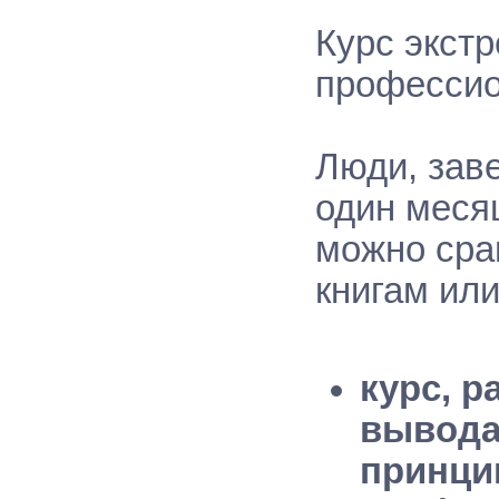
Курс экст
профессио
Люди, зав
один меся
можно сра
книгам ил
курс, 
вывода
принци