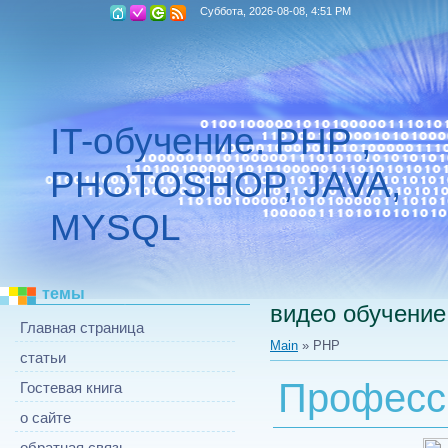
Суббота, 2026-08-08, 4:51 PM
IT-обучение. PHP ,
PHOTOSHOP, JAVA,
MYSQL
темы
видео обучение
Главная страница
Main
»
PHP
статьи
Професс
Гостевая книга
о сайте
обратная связь